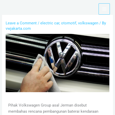
Skip
to
content
Leave a Comment
/
electric car
,
otomotif
,
volkswagen
/ By
vwjakarta.com
Pihak Volkswagen Group asal Jerman disebut
membahas rencana pembangunan baterai kendaraan