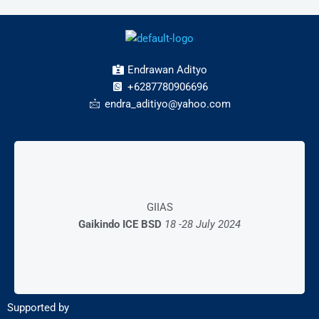
Endrawan Adityo
+6287780906696
endra_aditiyo@yahoo.com
Mall Exhibition
GIIAS
28 – 03 Desember 2023
Gaikindo ICE BSD
18 -28 July 2024
AEON Mall BSD
Supported by