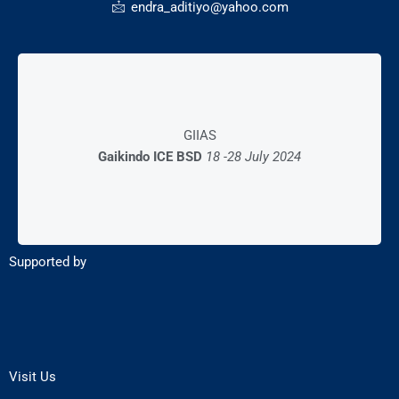
endra_aditiyo@yahoo.com
Mall Exhibition
GIIAS
28 – 03 Desember 2023
Gaikindo ICE BSD
18 -28 July 2024
AEON Mall BSD
Supported by
Visit Us