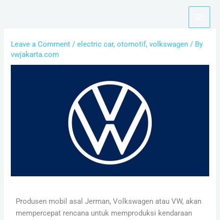
Skip
to
content
Leave a Comment
/
electric car
,
otomotif
,
volkswagen
/ By
vwjakarta.com
Produsen mobil asal Jerman, Volkswagen atau VW, akan
mempercepat rencana untuk memproduksi kendaraan