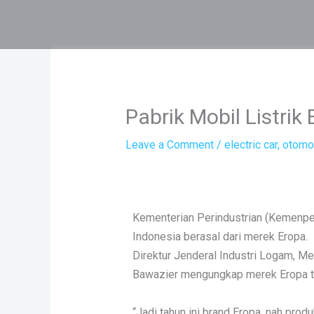
Skip
to
content
Pabrik Mobil Listrik
Leave a Comment
/
electric car
,
otomot
Kementerian Perindustrian (Kemenperi
Indonesia berasal dari merek Eropa.
Direktur Jenderal Industri Logam, Me
Bawazier mengungkap merek Eropa te
“Jadi tahun ini brand Eropa, nah prod