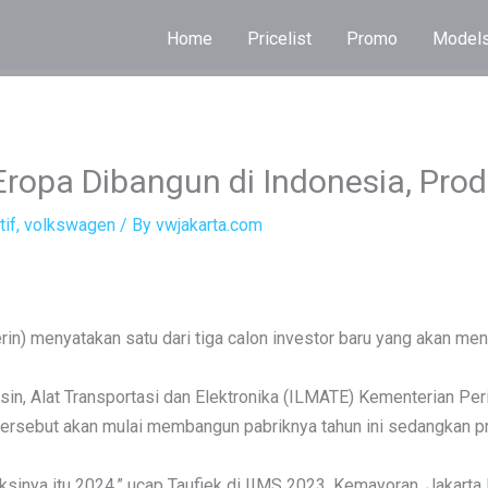
Home
Pricelist
Promo
Model
 Eropa Dibangun di Indonesia, Pro
if
,
volkswagen
/ By
vwjakarta.com
n) menyatakan satu dari tiga calon investor baru yang akan men
sin, Alat Transportasi dan Elektronika (ILMATE) Kementerian Per
rsebut akan mulai membangun pabriknya tahun ini sedangkan p
uksinya itu 2024,” ucap Taufiek di IIMS 2023, Kemayoran, Jakarta 