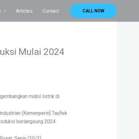
s
Articles
Contact
CALL NOW
duksi Mulai 2024
gembangkan mobil listrik di
industrian (Kemenperin] Taufiek
roduksi berlangsung 2024.
Pusat, Senin (20/2).