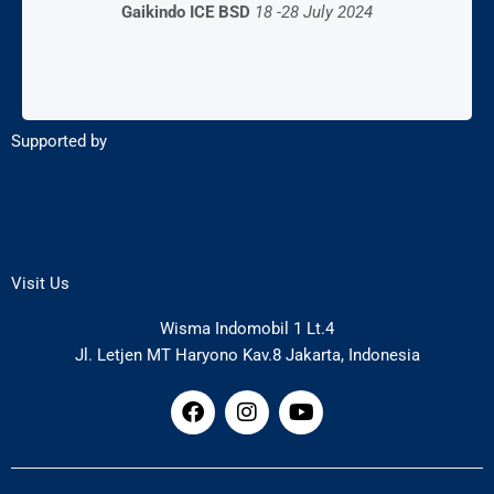
28 – 03 Desember 2023
Gaikindo ICE BSD
18 -28 July 2024
AEON Mall BSD
Supported by
Visit Us
Wisma Indomobil 1 Lt.4
Jl. Letjen MT Haryono Kav.8 Jakarta, Indonesia
F
I
Y
a
n
o
c
s
u
e
t
t
b
a
u