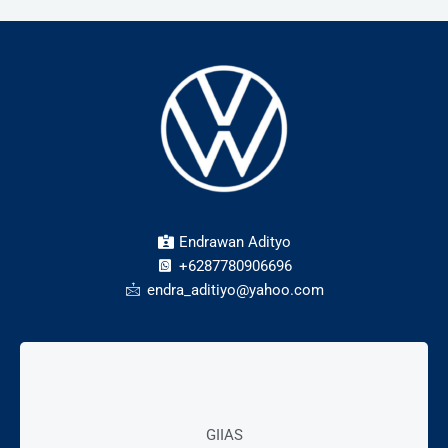
Endrawan Adityo
+6287780906696
endra_aditiyo@yahoo.com
Mall Exhibition
GIIAS